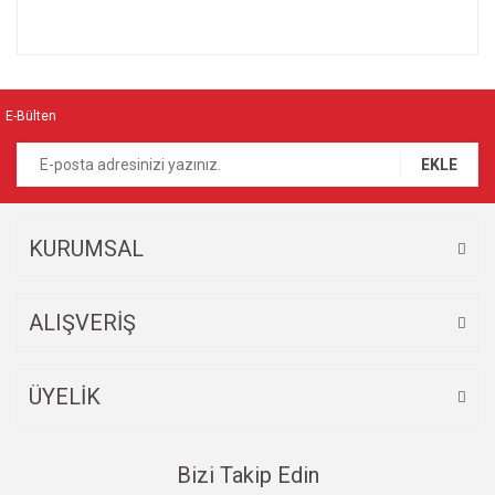
Bu ürünün fiyat bilgisi, resim, ürün açıklamalarında ve diğer
konularda yetersiz gördüğünüz noktaları öneri formunu
Bu ürüne ilk yorumu siz yapın!
kullanarak tarafımıza iletebilirsiniz.
Görüş ve önerileriniz için teşekkür ederiz.
E-Bülten
Yorum Yaz
Ürün resmi kalitesiz, bozuk veya görüntülenemiyor.
EKLE
Ürün açıklamasında eksik bilgiler bulunuyor.
Ürün bilgilerinde hatalar bulunuyor.
Ürün fiyatı diğer sitelerden daha pahalı.
KURUMSAL
Bu ürüne benzer farklı alternatifler olmalı.
ALIŞVERİŞ
ÜYELİK
Gönder
Bizi Takip Edin