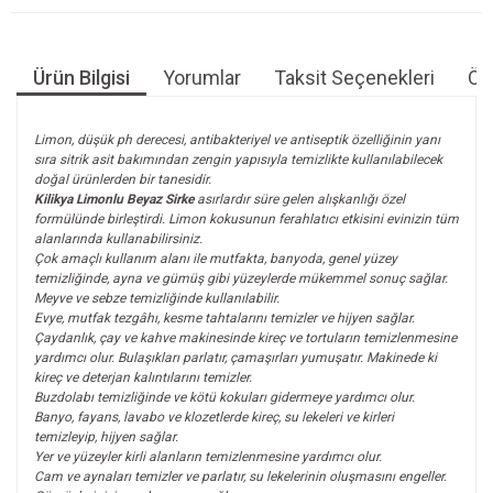
Ürün Bilgisi
Yorumlar
Taksit Seçenekleri
Öne
Limon, düşük ph derecesi, antibakteriyel ve antiseptik özelliğinin yanı
sıra sitrik asit bakımından zengin yapısıyla temizlikte kullanılabilecek
doğal ürünlerden bir tanesidir.
Kilikya Limonlu Beyaz Sirke
asırlardır süre gelen alışkanlığı özel
formülünde birleştirdi. Limon kokusunun ferahlatıcı etkisini evinizin tüm
alanlarında kullanabilirsiniz.
Çok amaçlı kullanım alanı ile mutfakta, banyoda, genel yüzey
temizliğinde, ayna ve gümüş gibi yüzeylerde mükemmel sonuç sağlar.
Meyve ve sebze temizliğinde kullanılabilir.
Evye, mutfak tezgâhı, kesme tahtalarını temizler ve hijyen sağlar.
Çaydanlık, çay ve kahve makinesinde kireç ve tortuların temizlenmesine
yardımcı olur. Bulaşıkları parlatır, çamaşırları yumuşatır. Makinede ki
kireç ve deterjan kalıntılarını temizler.
Buzdolabı temizliğinde ve kötü kokuları gidermeye yardımcı olur.
Banyo, fayans, lavabo ve klozetlerde kireç, su lekeleri ve kirleri
temizleyip, hijyen sağlar.
Yer ve yüzeyler kirli alanların temizlenmesine yardımcı olur.
Cam ve aynaları temizler ve parlatır, su lekelerinin oluşmasını engeller.