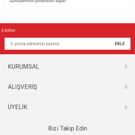
Gümüşlerinizin parlamasını sağlar.
Bu ürünün fiyat bilgisi, resim, ürün açıklamalarında ve diğer
konularda yetersiz gördüğünüz noktaları öneri formunu
Bu ürüne ilk yorumu siz yapın!
kullanarak tarafımıza iletebilirsiniz.
Görüş ve önerileriniz için teşekkür ederiz.
E-Bülten
Yorum Yaz
Ürün resmi kalitesiz, bozuk veya görüntülenemiyor.
EKLE
Ürün açıklamasında eksik bilgiler bulunuyor.
Ürün bilgilerinde hatalar bulunuyor.
Ürün fiyatı diğer sitelerden daha pahalı.
KURUMSAL
Bu ürüne benzer farklı alternatifler olmalı.
ALIŞVERİŞ
ÜYELİK
Gönder
Bizi Takip Edin