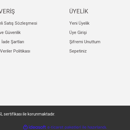
VERİŞ
ÜYELİK
Gönder
li Satış Sözleşmesi
Yeni Üyelik
k ve Güvenlik
Üye Girişi
e İade Şartları
Şifremi Unuttum
 Veriler Politikası
Sepetiniz
SL sertifikası ile korunmaktadır.
ile
ideasoft
e-