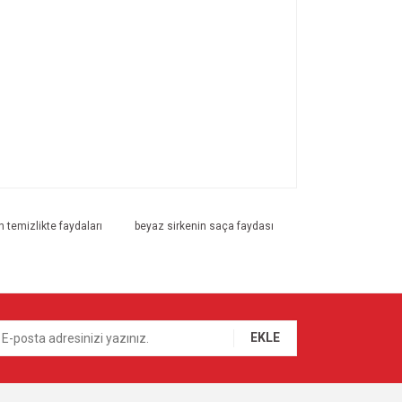
ıza iletebilirsiniz.
n temizlikte faydaları
beyaz sirkenin saça faydası
EKLE