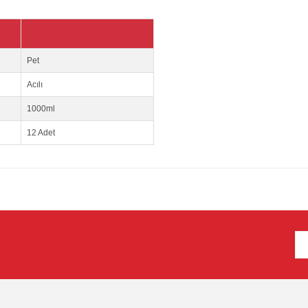
Pet
Acılı
1000ml
12 Adet
e diğer konularda yetersiz gördüğünüz noktaları öneri formunu kullanarak tarafım
Bu ürüne ilk yorumu siz yapın!
r.
Yorum Yaz