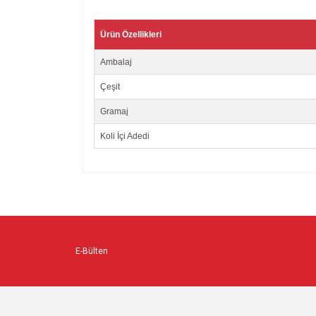
Ürün Özellikleri
Ambalaj
Çeşit
Gramaj
Koli İçi Adedi
Bu ürünün fiyat bilgisi, resim, ürün açıklamalarında v
Görüş ve önerileriniz için teşekkür ederiz.
Ürün resmi kalitesiz, bozuk veya görüntülenemiyo
Ürün açıklamasında eksik bilgiler bulunuyor.
Ürün bilgilerinde hatalar bulunuyor.
E-Bülten
Ürün fiyatı diğer sitelerden daha pahalı.
Bu ürüne benzer farklı alternatifler olmalı.