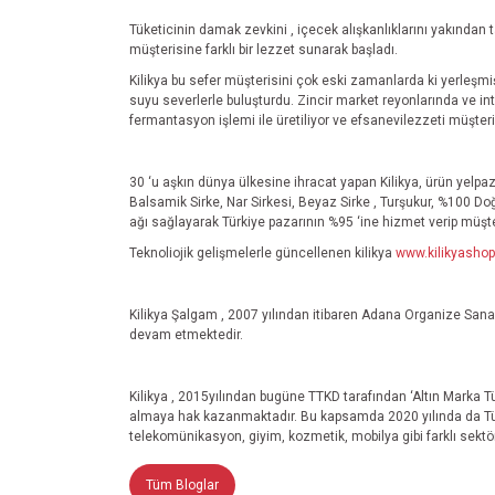
Tüketicinin damak zevkini , içecek alışkanlıklarını yakından t
müşterisine farklı bir lezzet sunarak başladı.
Kilikya bu sefer müşterisini çok eski zamanlarda ki yerleşm
suyu severlerle buluşturdu. Zincir market reyonlarında ve in
fermantasyon işlemi ile üretiliyor ve efsanevilezzeti müşteri
30 ‘u aşkın dünya ülkesine ihracat yapan Kilikya, ürün yelp
Balsamik Sirke, Nar Sirkesi, Beyaz Sirke , Turşukur, %100 Doğa
ağı sağlayarak Türkiye pazarının %95 ‘ine hizmet verip
müşte
Teknoliojik gelişmelerle güncellenen kilikya
www.kilikyasho
Kilikya Şalgam , 2007 yılından itibaren Adana Organize San
devam etmektedir.
Kilikya , 2015yılından bugüne TTKD tarafından ‘Altın Marka Tü
almaya hak kazanmaktadır. Bu kapsamda 2020 yılında da Tüm T
telekomünikasyon, giyim, kozmetik, mobilya gibi farklı sektör
Tüm Bloglar