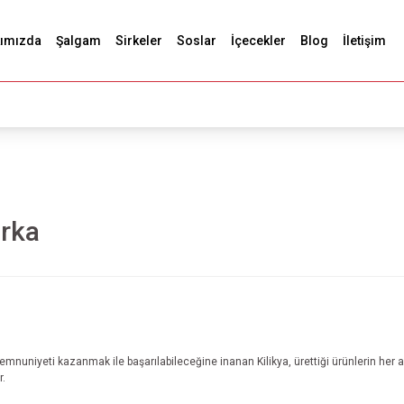
ımızda
Şalgam
Sirkeler
Soslar
İçecekler
Blog
İletişim
arka
mnuniyeti kazanmak ile başarılabileceğine inanan Kilikya, ürettiği ürünlerin her 
r.