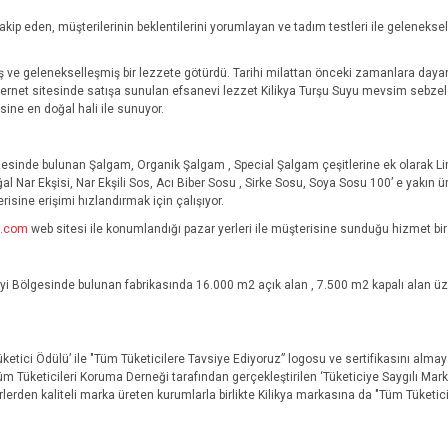
akip eden, müşterilerinin beklentilerini yorumlayan ve tadım testleri ile geleneksel 
iş ve gelenekselleşmiş bir lezzete götürdü. Tarihi milattan önceki zamanlara dayan
ternet sitesinde satışa sunulan efsanevi lezzet Kilikya Turşu Suyu mevsim sebzeler
sine en doğal hali ile sunuyor.
azesinde bulunan Şalgam, Organik Şalgam , Special Şalgam çeşitlerine ek olarak Li
l Nar Ekşisi, Nar Ekşili Sos, Acı Biber Sosu , Sirke Sosu, Soya Sosu 100’ e yakın ür
risine erişimi hızlandırmak için çalışıyor.
p.com
web sitesi ile konumlandığı pazar yerleri ile müşterisine sunduğu hizmet bi
ayi Bölgesinde
bulunan fabrikasında 16.000 m2 açık alan , 7.500 m2 kapalı alan üzeri
ketici Ödülü’ ile "Tüm Tüketicilere Tavsiye Ediyoruz” logosu ve sertifikasını alma
üketicileri Koruma Derneği tarafından gerçekleştirilen ‘Tüketiciye Saygılı Marka
lerden kaliteli marka üreten kurumlarla birlikte Kilikya markasına da "Tüm Tüketici