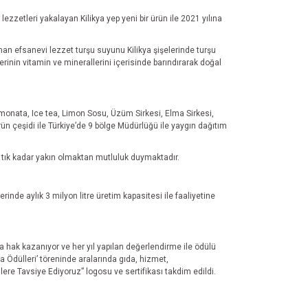
lezzetleri yakalayan Kilikya yep yeni bir ürün ile 2021 yılına
an efsanevi lezzet turşu suyunu Kilikya şişelerinde turşu
inin vitamin ve minerallerini içerisinde barındırarak doğal
monata, Ice tea, Limon Sosu, Üzüm Sirkesi, Elma Sirkesi,
ün çeşidi ile Türkiye’de
9 bölge Müdürlüğü
ile yaygın dağıtım
r tık kadar yakın olmaktan mutluluk duymaktadır.
nde aylık 3 milyon litre üretim kapasitesi ile faaliyetine
ya hak kazanıyor ve her yıl yapılan değerlendirme ile ödülü
 Ödülleri’ töreninde aralarında gıda, hizmet,
lere Tavsiye Ediyoruz” logosu ve sertifikası takdim edildi.