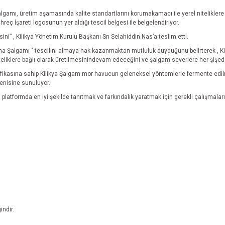
lgamı, üretim aşamasında kalite standartlarını korumakamacı ile yerel nitelikler
eç İşareti logosunun yer aldığı tescil belgesi ile belgelendiriyor.
i” , Kilikya Yönetim Kurulu Başkanı Sn Selahiddin Nas’a teslim etti.
Şalgamı " tescilini almaya hak kazanmaktan mutluluk duyduğunu belirterek , Kiliky
eliklere bağlı olarak üretilmesinindevam edeceğini ve şalgam severlere her şişede 
fikasına sahip Kilikya Şalgam mor havucun geleneksel yöntemlerle fermente edilmes
ğenisine sunuluyor.
ı platformda en iyi şekilde tanıtmak ve farkındalık yaratmak için gerekli çalışmal
indir.