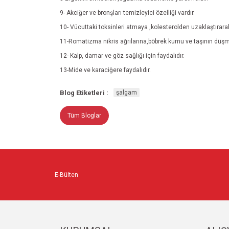
9-
Akciğer ve bronşları temizleyici özelliği vardır.
10- Vücuttaki toksinleri atmaya ,kolesterolden uzaklaştırara
11-Romatizma nikris ağrılarına,böbrek kumu ve taşının düşm
12- Kalp, damar ve göz sağlığı için faydalıdır.
13-Mide ve karaciğere faydalıdır.
Blog Etiketleri :
şalgam
Tüm Bloglar
E-Bülten