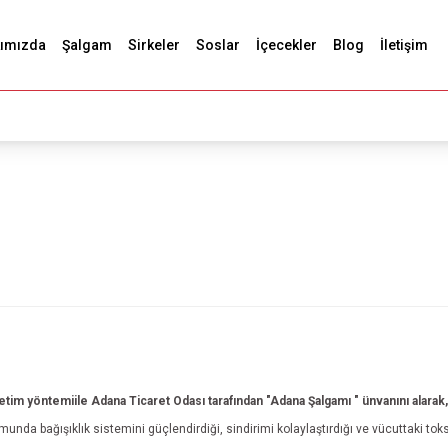
ımızda
Şalgam
Sirkeler
Soslar
İçecekler
Blog
İletişim
retim yöntemiile Adana Ticaret Odası tarafından "Adana Şalgamı " ünvanını alarak
nda bağışıklık sistemini güçlendirdiği, sindirimi kolaylaştırdığı ve vücuttaki toks