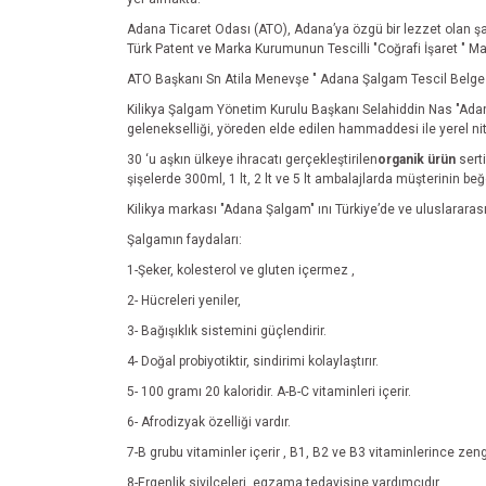
Adana Ticaret Odası (ATO), Adana’ya özgü bir lezzet olan şa
Türk Patent ve Marka Kurumunun Tescilli "Coğrafi İşaret " Mahr
ATO Başkanı Sn Atila Menevşe " Adana Şalgam Tescil Belgesin
Kilikya Şalgam Yönetim Kurulu Başkanı Selahiddin Nas "Adana 
gelenekselliği, yöreden elde edilen hammaddesi ile yerel nit
30 ‘u aşkın ülkeye ihracatı gerçekleştirilen
organik ürün
serti
şişelerde 300ml, 1 lt, 2 lt ve 5 lt ambalajlarda müşterinin be
Kilikya markası "Adana Şalgam" ını Türkiye’de ve uluslararas
Şalgamın faydaları:
1-Şeker, kolesterol ve gluten içermez ,
2- Hücreleri yeniler,
3- Bağışıklık sistemini güçlendirir.
4- Doğal probiyotiktir, sindirimi kolaylaştırır.
5- 100 gramı 20 kaloridir. A-B-C vitaminleri içerir.
6- Afrodizyak özelliği vardır.
7-B grubu vitaminler içerir , B1, B2 ve B3 vitaminlerince zeng
8-Ergenlik sivilceleri ,egzama tedavisine yardımcıdır.