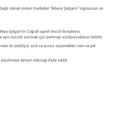
e bağlı olarak üreten markaları "Adana Şalgamı” logosunun ve
a Şalgam’ın Coğrafi işaret tescili ile kalitesi,
aynı lezzeti sunmak için üretmeyi sürdüreceklerini belirtti.
i ile üretiliyor, acılı ve acısız seçenekleri cam ve pet
arı yürütmeye devam edeceği ifade edildi.